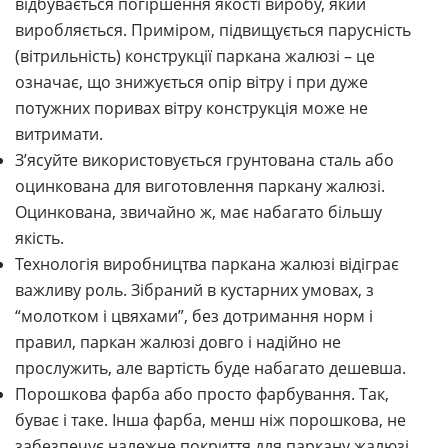
відбувається погіршення якості виробу, який
виробляється. Приміром, підвищується парусність
(вітрильність) конструкції паркана жалюзі – це
означає, що знижується опір вітру і при дуже
потужних поривах вітру конструкція може не
витримати.
З’ясуйте використовується грунтована сталь або
оцинкована для виготовлення паркану жалюзі.
Оцинкована, звичайно ж, має набагато більшу
якість.
Технологія виробництва паркана жалюзі відіграє
важливу роль. Зібраний в кустарних умовах, з
“молотком і цвяхами”, без дотримання норм і
правил, паркан жалюзі довго і надійно не
прослужить, але вартість буде набагато дешевша.
Порошкова фарба або просто фарбування. Так,
буває і таке. Інша фарба, менш ніж порошкова, не
забезпечує належне покриття для паркану жалюзі,