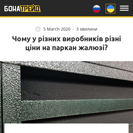
Замовнику
Монтажникам
5 March 2020
3 хвилини
Чому у різних виробників різні
Інше
ціни на паркан жалюзі?
Колір паркану:
НАШ YOUTUBE
очікування і реальність
Як при монтажних
роботах захиститися
від укусів комарів.
Переваги відкатних
Поради монтажній
воріт
бригаді