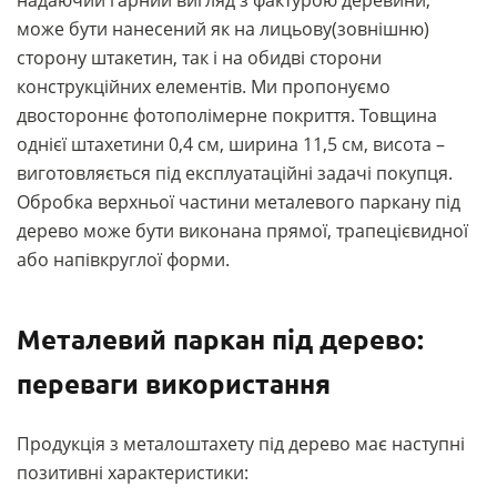
надаючий гарний вигляд з фактурою деревини,
може бути нанесений як на лицьову(зовнішню)
сторону штакетин, так і на обидві сторони
конструкційних елементів. Ми пропонуємо
двостороннє фотополімерне покриття. Товщина
однієї штахетини 0,4 см, ширина 11,5 см, висота –
виготовляється під експлуатаційні задачі покупця.
Обробка верхньої частини металевого паркану під
дерево може бути виконана прямої, трапецієвидної
або напівкруглої форми.
Металевий паркан під дерево:
переваги використання
Продукція з металоштахету під дерево має наступні
позитивні характеристики: