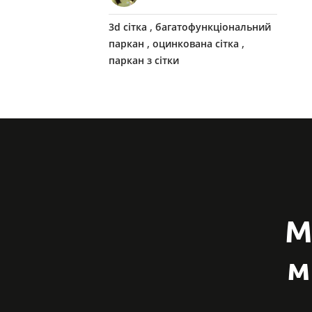
,
3d сітка
багатофункціональний
,
,
паркан
оцинкована сітка
паркан з сітки
М
м