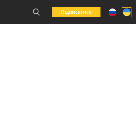
Підписатися
ивки на цоколь
Міські огородження
Які огородження
ана і не тільки –
Бар’єр – маленькі
вибрати для
овження терміну
захисники великого
багатоквартирни
би паркану
міста
житлових компл