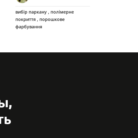
який характеризується
,
вибір паркану
полімерне
багатьма корисними...
,
покриття
порошкове
фарбування
ы,
ть