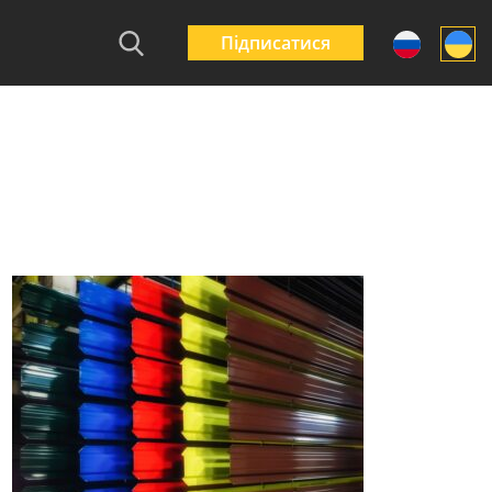
Підписатися
ивки на цоколь
Міські огородження
Які огородження
ана і не тільки –
Бар’єр – маленькі
вибрати для
овження терміну
захисники великого
багатоквартирни
би паркану
міста
житлових компл