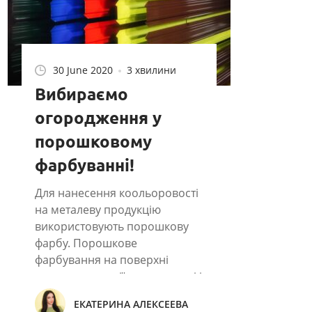
30 June 2020
3 хвилини
Вибираємо
огородження у
порошковому
фарбуванні!
Для нанесення коольоровості
на металеву продукцію
використовують порошкову
фарбу. Порошкове
фарбування на поверхні
металопродукції, в тому числі і
на огородженнях, утворює
ЕКАТЕРИНА АЛЕКСЕЕВА
полімерний, кольоровий шар,