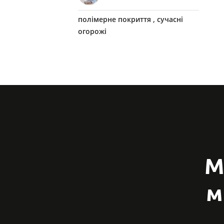
,
полімерне покриття
сучасні
огорожі
М
м