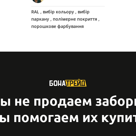
,
,
RAL
вибір кольору
вибір
,
,
паркану
полімерне покриття
порошкове фарбування
ы не продаем забор
ы помогаем их купи