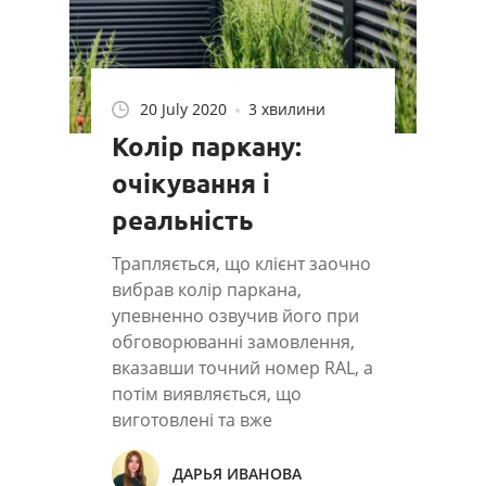
20 July 2020
3 хвилини
Колір паркану:
очікування і
реальність
Трапляється, що клієнт заочно
вибрав колір паркана,
упевненно озвучив його при
обговорюванні замовлення,
вказавши точний номер RAL, а
потім виявляється, що
виготовлені та вже
пофарбовані секції паркану
його...
ДАРЬЯ ИВАНОВА