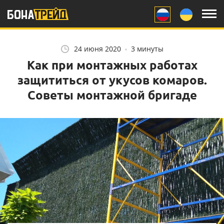
Заказчику
Монтажникам
24 июня 2020
3 минуты
Как при монтажных работах
Другое
защититься от укусов комаров.
Советы монтажной бригаде
Цвет забора: ожидание
НАШ YOUTUBE
и реальность
Как при монтажных
работах защититься от
укусов комаров.
Забор, как звено
Советы монтажной
личностного портрета.
бригаде