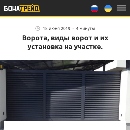
Заказчику
Монтажникам
18 июня 2019
4 минуты
Ворота, виды ворот и их
Другое
установка на участке.
Цвет забора: ожидание
НАШ YOUTUBE
и реальность
Как при монтажных
работах защититься от
укусов комаров.
Забор, как звено
Советы монтажной
личностного портрета.
бригаде