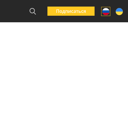
Подписаться
ывки на цоколь
Городские ограждения
Какие огражден
ра и не только –
Барьер – маленькие
выбрать для
ление срока
защитники большого
многоквартирны
бы забора
города
жилых комплекс