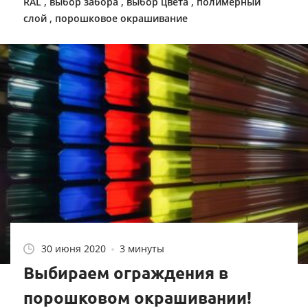
,
,
,
RAL
выбор забора
выбор цвета
полимерный
,
слой
порошковое окрашивание
30 июня 2020
3 минуты
Выбираем ограждения в
порошковом окрашивании!