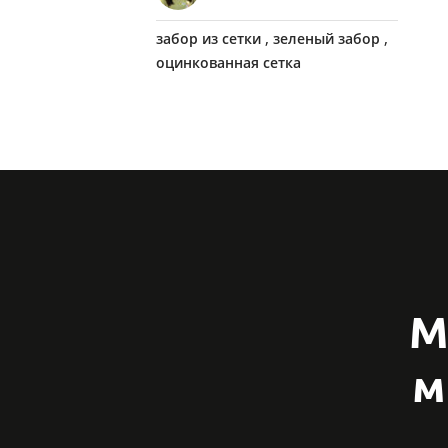
,
,
забор из сетки
зеленый забор
оцинкованная сетка
М
м