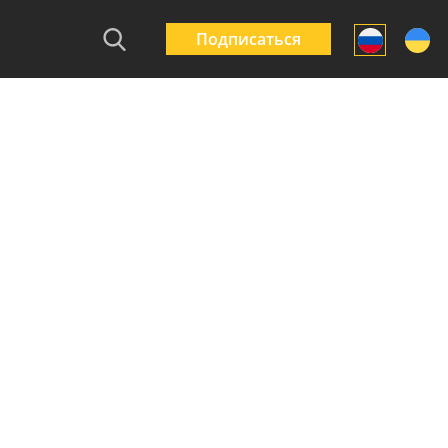
Подписаться
ывки на цоколь
Городские ограждения
Какие огражден
ра и не только –
Барьер – маленькие
выбрать для
ление срока
защитники большого
многоквартирны
бы забора
города
жилых комплекс